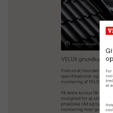
Kursus længde: 1,5 timer
Gi
op
VELUX grundkursus
Find ud af, hvordan du op
For
coo
specifikationer og udfør
tred
montering af VELUX ovenl
at a
På dette kursus får du kla
mulighed for at stille sp
praktiske råd og tips, der
Hvis
montering hver gang.
cook