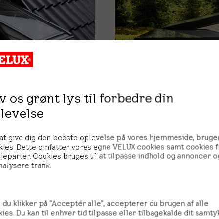
Kursus længde: 1,5 timer
v os grønt lys til forbedre din
levelse
VELUX fladtagsvindu
når korrekte
Dette onlinekursus viser d
 at give dig den bedste oplevelse på vores hjemmeside, bruger
kies. Dette omfatter vores egne VELUX cookies samt cookies f
er bedst mulige
korrekte specifikationer 
jeparter. Cookies bruges til at tilpasse indhold og annoncer og
ysvinduer.
montering af VELUX fladta
nalysere trafik.
re instruktioner,
ørgsmål og masser af
 sikrer en perfekt
 du klikker på "Acceptér alle", accepterer du brugen af alle
ies. Du kan til enhver tid tilpasse eller tilbagekalde dit samty