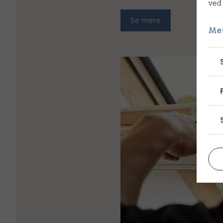
ved
Se mere
Me