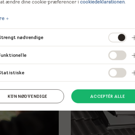
 at ændre dine cookie-præferencer i
cookiedeklarationen
.
Se mere
re
Strengt nødvendige
Funktionelle
Statistiske
Markedsføring
KUN NØDVENDIGE
ACCEPTÉR ALLE