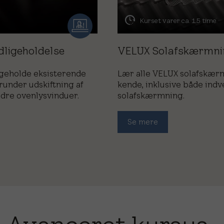
Kurset varer ca. 1.5 time
dligeholdelse
VELUX Solafskærmni
igeholde eksisterende
Lær alle VELUX solafskær
runder udskiftning af
kende, inklusive både ind
ldre ovenlysvinduer.
solafskærmning.
Se mere