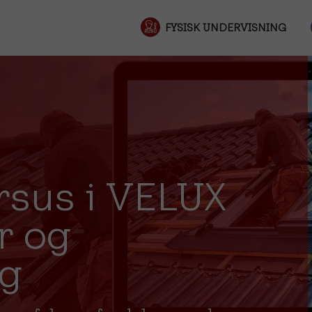
FYSISK UNDERVISNING
rsus i VELUX
r og
g