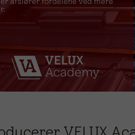
er afslører fordelene ved mere
r.
roducerer VELUX A