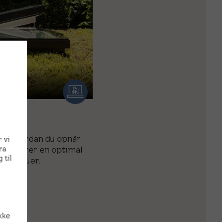
er
ig, hvordan du opnår
 vi
ra
og udfører en optimal
 til
gsvinduer.
kke