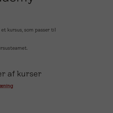
et kursus, som passer til
ursusteamet.
r af kurser
ræning