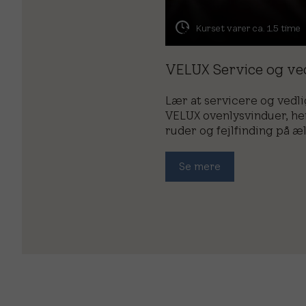
Kurset varer ca. 1.5 time
VELUX Service og ve
Lær at servicere og vedl
VELUX ovenlysvinduer, he
ruder og fejlfinding på æ
Se mere